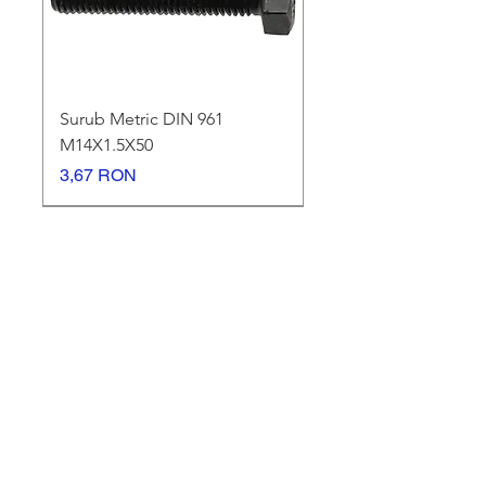
Surub Metric DIN 961
M14X1.5X50
Preț
3,67 RON
NEW !
NEW !
NEW !
NEW !
Surub Metric DIN 961
Surub Metric DIN 961
Surub Metric DIN 961
Surub Metric DIN 961
Surub Metric DIN 961
Surub Metric DIN 961
Surub Metric M 12 DIN 961
DIN 960 - 10.9 - M16x1.5x70
Surub metric DIN 960 - 10.9 -
Surub metric DIN 960 - 10.9 -
Surub metric DIN 960 - 10.9 -
Autoforant Tigla Metalica
Surub Panou Sandwich
Surub Autoforant GT12 - 5,5
Surub Panou Sandwich
M14X1.5X60
M14X1.5X70
M12X1.5X70
M10X1.25X40
M10X1,25X35
M10X1.25X30
M12X1.25X70
M16x1.5x120 NATUR
M14x1.5x120
M16x1.5x70
4,8x70 - DIVERSE CULORI
5.5x125 GT 6
X 90
5,5x90 GT6
Preț
4,79 RON
RAL