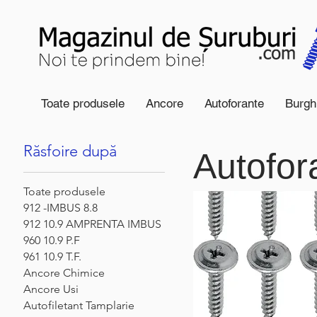
Toate produsele
Ancore
Autoforante
Burgh
Start
Autoforante Cap Plat
Răsfoire după
Autofor
Toate produsele
912 -IMBUS 8.8
912 10.9 AMPRENTA IMBUS
960 10.9 P.F
961 10.9 T.F.
Ancore Chimice
Ancore Usi
Autofiletant Tamplarie