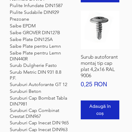
Piulite Infundate DIN1587
Piulite Sudabile DIN929
Prezoane
Saibe EPDM
Saibe GROVER DIN127B
Saibe Plate DIN125A
Saibe Plate pentru Lemn
Saibe Plate pentru Lemn
Surub autoforant
DIN440R
montaj tip cap
Surub Dulgherie Fasto
plat 4,2x16 RAL
Surub Metric DIN 931 8.8
9006
P.F.
Preț
0,25 RON
Suruburi Autoforante GT 12
Suruburi Beton
Suruburi Cap Bombat Tabla
DIN7981
Adaugă în
Suruburi Cap Combinat
coș
Crestat DIN967
Suruburi Cap Inecat DIN 965
Suruburi Cap Inecat DIN963