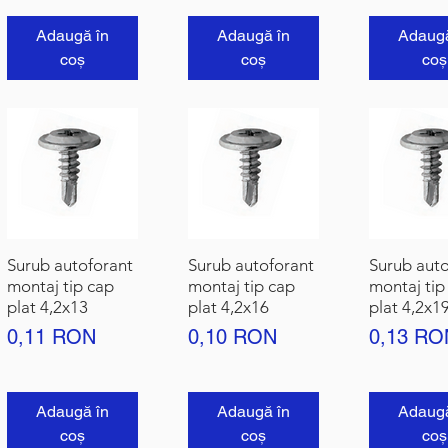
Adaugă în
Adaugă în
Adaugă
coș
coș
coș
Surub autoforant
Surub autoforant
Surub auto
montaj tip cap
montaj tip cap
montaj tip
plat 4,2x13
plat 4,2x16
plat 4,2x1
Preț
Preț
Preț
0,11 RON
0,10 RON
0,13 RO
Adaugă în
Adaugă în
Adaugă
coș
coș
coș