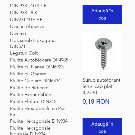
DIN 933 - 10.9 T.F
Adaugă în
DIN 933 - 8.8
coș
DIN931 10.9 P.F
Discuri Abrazive
Diverse
Holzsurub Hexagonal
DIN571
Legaturi Colt
Piulite Autoblocare DIN985
Piulite cu Flansa DIN6923
Piulite cu Gheare
Surub autoforant
Piulite Cuplare DIN6334
lemn cap plat
Piulite de Ridicare
4,2x30
Piulite Expandabile
Preț
0,19 RON
Piulite Fluture DIN315
Piulite Hexagonale cu Pas
Fin
Piulite Hexagonale DIN934
Adaugă în
Piulite Hexagonale
coș
Normale DIN934