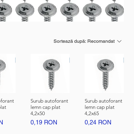
Sortează după:
Recomandat
forant
Surub autoforant
Surub autoforant
lat
lemn cap plat
lemn cap plat
4,2x50
4,2x65
Preț
Preț
N
0,19 RON
0,24 RON