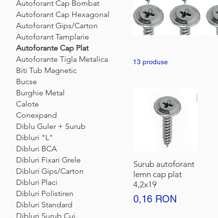
Autoforant Cap Bombat
Autoforant Cap Hexagonal
Autoforant Gips/Carton
Autoforant Tamplarie
Autoforante Cap Plat
Autoforante Tigla Metalica
13 produse
Biti Tub Magnetic
Bucse
Burghie Metal
Calote
Conexpand
Diblu Guler + Surub
Dibluri "L"
Dibluri BCA
Dibluri Fixari Grele
Surub autoforant
Dibluri Gips/Carton
lemn cap plat
Dibluri Placi
4,2x19
Dibluri Polistiren
Preț
0,16 RON
Dibluri Standard
Dibluri Surub Cui