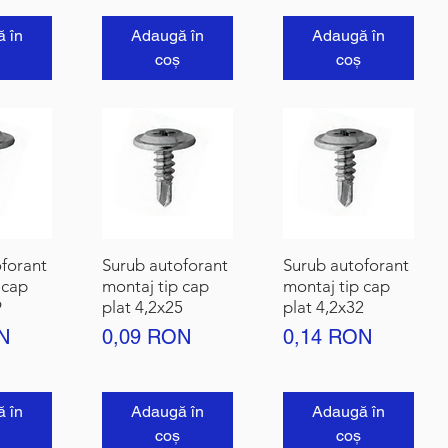
 în
Adaugă în
Adaugă în
coș
coș
forant
Surub autoforant
Surub autoforant
 cap
montaj tip cap
montaj tip cap
9
plat 4,2x25
plat 4,2x32
Preț
Preț
N
0,09 RON
0,14 RON
 în
Adaugă în
Adaugă în
coș
coș