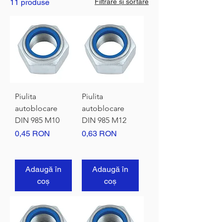
11 produse
Filtrare și sortare
Piulita
Piulita
autoblocare
autoblocare
DIN 985 M10
DIN 985 M12
Preț
Preț
0,45 RON
0,63 RON
Adaugă în
Adaugă în
coș
coș