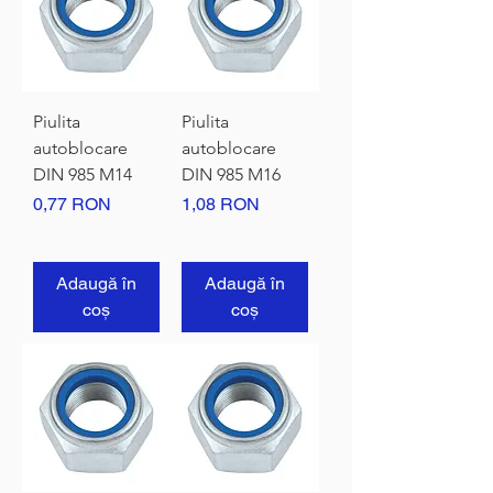
Piulita
Piulita
autoblocare
autoblocare
DIN 985 M14
DIN 985 M16
Preț
Preț
0,77 RON
1,08 RON
Adaugă în
Adaugă în
coș
coș