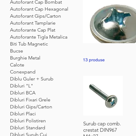
Autoforant Cap Bombat
Autoforant Cap Hexagonal
Autoforant Gips/Carton
Autoforant Tamplarie
Autoforante Cap Plat
Autoforante Tigla Metalica
Biti Tub Magnetic
Bucse
Burghie Metal
13 produse
Calote
Conexpand
Diblu Guler + Surub
Dibluri "L"
Dibluri BCA
Dibluri Fixari Grele
Dibluri Gips/Carton
Dibluri Placi
Dibluri Polistiren
Surub cap comb.
Dibluri Standard
crestat DIN967
Dibluri Surub Cui