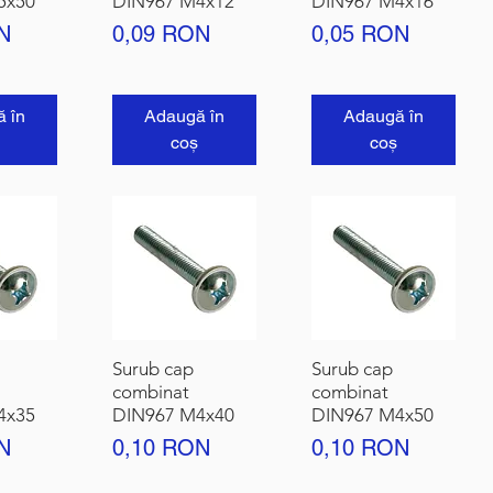
5x50
DIN967 M4x12
DIN967 M4x16
Preț
Preț
N
0,09 RON
0,05 RON
 în
Adaugă în
Adaugă în
coș
coș
Surub cap
Surub cap
combinat
combinat
4x35
DIN967 M4x40
DIN967 M4x50
Preț
Preț
N
0,10 RON
0,10 RON