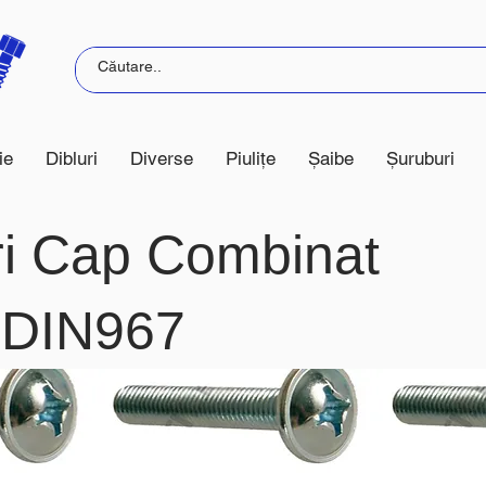
ie
Dibluri
Diverse
Piulițe
Șaibe
Șuruburi
ri Cap Combinat
 DIN967