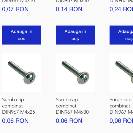
DIN967 M5x10
DIN967 M5x40
DIN967 M
Preț
Preț
Preț
0,07 RON
0,14 RON
0,24 RO
Adaugă în
Adaugă în
Adaugă
coș
coș
coș
Surub cap
Surub cap
Surub cap
combinat
combinat
combinat
DIN967 M4x25
DIN967 M4x30
DIN967 M
Preț
Preț
Preț
0,06 RON
0,06 RON
0,06 RO