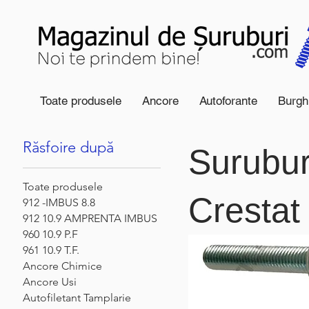
Toate produsele
Ancore
Autoforante
Burgh
Start
Suruburi Cap Combinat Crestat DIN967
Răsfoire după
Surubu
Toate produsele
Crestat
912 -IMBUS 8.8
912 10.9 AMPRENTA IMBUS
960 10.9 P.F
961 10.9 T.F.
Ancore Chimice
Ancore Usi
Autofiletant Tamplarie