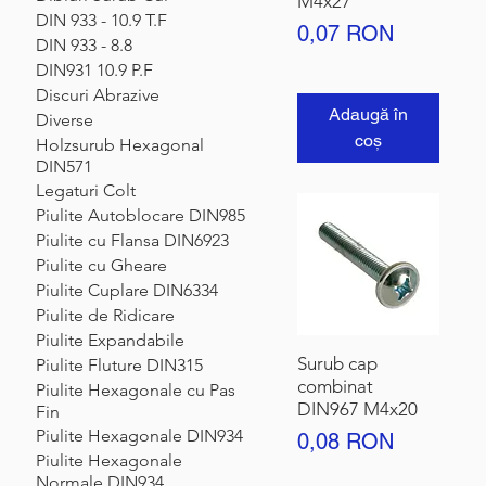
M4x27
DIN 933 - 10.9 T.F
Preț
0,07 RON
DIN 933 - 8.8
DIN931 10.9 P.F
Discuri Abrazive
Adaugă în
Diverse
coș
Holzsurub Hexagonal
DIN571
Legaturi Colt
Piulite Autoblocare DIN985
Piulite cu Flansa DIN6923
Piulite cu Gheare
Piulite Cuplare DIN6334
Piulite de Ridicare
Piulite Expandabile
Surub cap
Piulite Fluture DIN315
combinat
Piulite Hexagonale cu Pas
DIN967 M4x20
Fin
Piulite Hexagonale DIN934
Preț
0,08 RON
Piulite Hexagonale
Normale DIN934