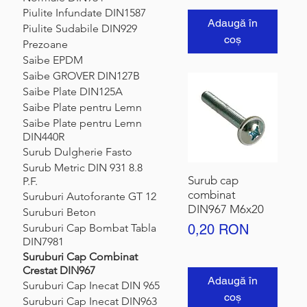
Piulite Infundate DIN1587
Adaugă în
Piulite Sudabile DIN929
coș
Prezoane
Saibe EPDM
Saibe GROVER DIN127B
Saibe Plate DIN125A
Saibe Plate pentru Lemn
Saibe Plate pentru Lemn
DIN440R
Surub Dulgherie Fasto
Surub Metric DIN 931 8.8
Surub cap
P.F.
combinat
Suruburi Autoforante GT 12
DIN967 M6x20
Suruburi Beton
Preț
0,20 RON
Suruburi Cap Bombat Tabla
DIN7981
Suruburi Cap Combinat
Crestat DIN967
Adaugă în
Suruburi Cap Inecat DIN 965
coș
Suruburi Cap Inecat DIN963