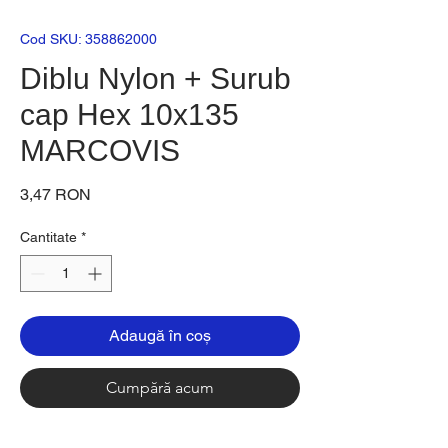
Cod SKU: 358862000
Diblu Nylon + Surub
cap Hex 10x135
MARCOVIS
Preț
3,47 RON
Cantitate
*
Adaugă în coș
Cumpără acum