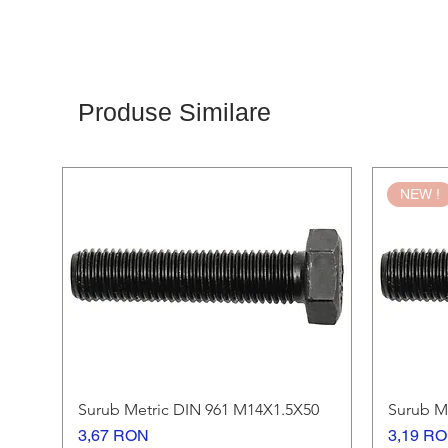
Produse Similare
NEW !
Surub Metric DIN 961 M14X1.5X50
Surub M
Afișare rapidă
Preț
Preț
3,67 RON
3,19 R