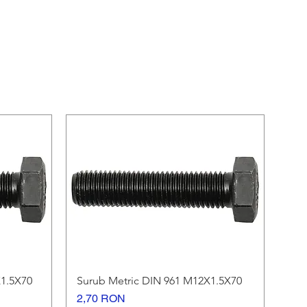
1.5X70
Surub Metric DIN 961 M12X1.5X70
Afișare rapidă
Preț
2,70 RON