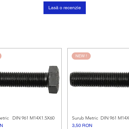
Lasă o recenzie
NEW !
etric DIN 961 M14X1.5X60
Surub Metric DIN 961 M14X
Afișare rapidă
Afișare rapidă
Preț
ON
3,50 RON