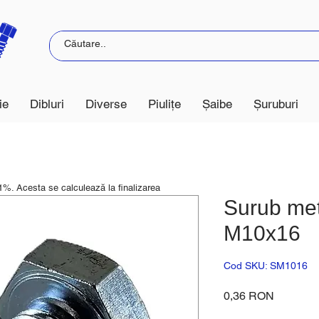
ie
Dibluri
Diverse
Piulițe
Șaibe
Șuruburi
21%. Acesta se calculează la finalizarea
Surub met
M10x16
Cod SKU: SM1016
Preț
0,36 RON