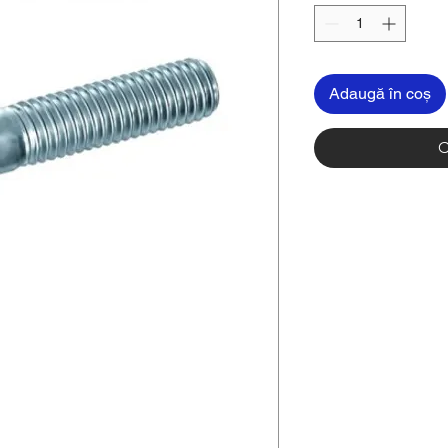
Adaugă în coș
C