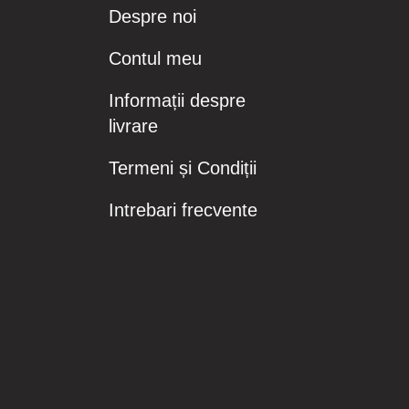
Preț
Preț
Preț
0,46 RON
1,70 R
7,72 R
Despre noi
Contul meu
Informații despre
livrare
Termeni și Condiții
Intrebari frecvente