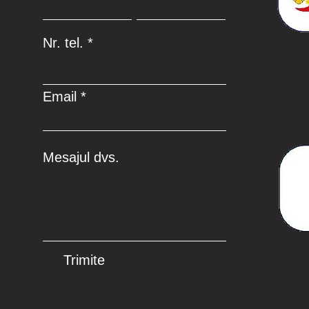
Preț
ON
ON
8,91 RON
Nr. tel.
Email
Mesajul dvs.
Trimite