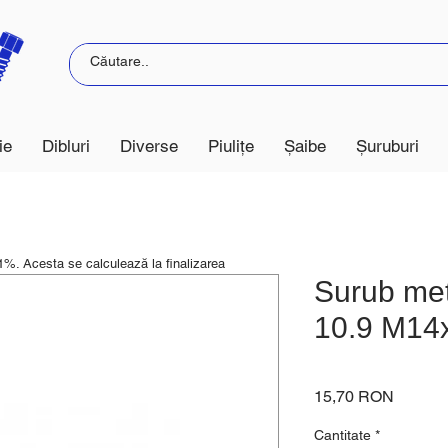
ie
Dibluri
Diverse
Piulițe
Șaibe
Șuruburi
21%. Acesta se calculează la finalizarea
Surub met
10.9 M14
Preț
15,70 RON
Cantitate
*