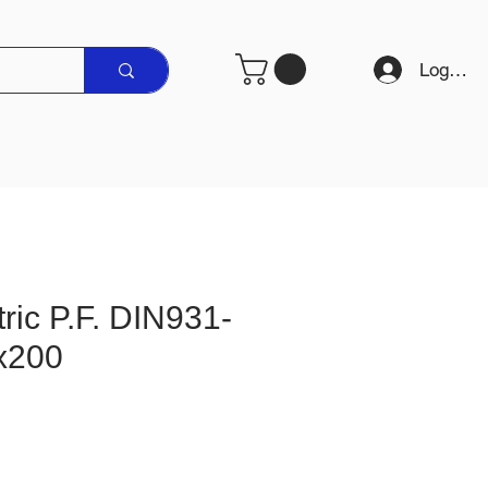
Logare
ric P.F. DIN931-
x200