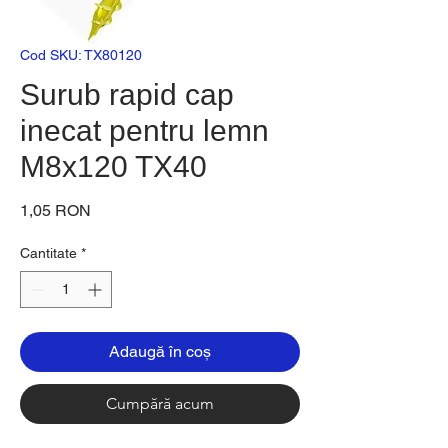
Cod SKU: TX80120
Surub rapid cap
inecat pentru lemn
M8x120 TX40
Preț
1,05 RON
Cantitate
*
Adaugă în coș
Cumpără acum